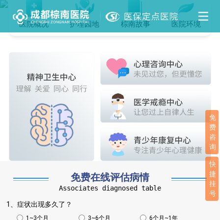
医院概况
护理园地
棕南故事
医院环境
免
费
咨
询
快
捷
免费在线评估病情
挂
Associates diagnosed table
号
1、症状出现多久了？
1~3个月
3~6个月
6个月~1年